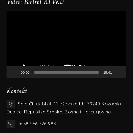
Video: Portret RTVKD
Video
Player
00:00
18:41
Kontakt
Selo Čitluk bb ili Mileševska bb, 79240 Kozarska
Dubica, Republika Srpska, Bosna i Hercegovina
+ 387 66 726 988