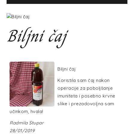
Biljni čaj
Biljni čaj
Koristila sam čaj nakon
operacije za poboljšanje
imuniteta i posebno krvne
slike i prezadovoljna sam
učinkom, hvala!
Radmila Stupar
28/01/2019