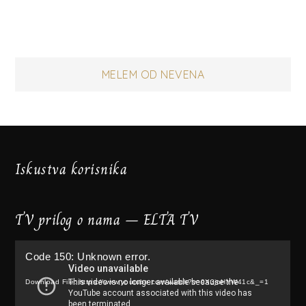
Post
MELEM OD NEVENA
navigation
Iskustva korisnika
TV prilog o nama – ELTA TV
Video
Code 150: Unknown error.
Player
Download File: https://www.youtube.com/watch?v=9X3jnHYW41c&_=1