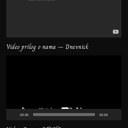
Video prilog o nama – Dnevnick
Video
Player
00:00
03:06