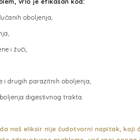
blem, vrlo je efikasan kod:
učanih oboljenja,
nja,
ne i žuči,
je i drugih parazitnih oboljenja,
boljenja digestivnog trakta.
a naš eliksir nije čudotvorni napitak, koji 
Vaše zdravstvene probleme, već spoj onoga