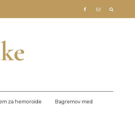
Facebook
Pišite
nam
ake
em za hemoroide
Bagremov med