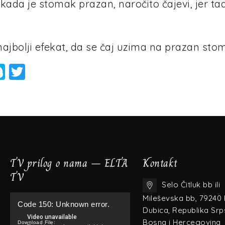
kada je stomak prazan, naročito čajevi, jer t
ajbolji efekat, da se čaj uzima na prazan stoma
App
senger
mail
Skype
Twitter
TV prilog o nama – ELTA
Kontakt
TV
Selo Čitluk bb ili
Video
Mileševska bb, 79240
Code 150: Unknown error.
Player
Dubica, Republika Srp
Bosna i Hercegovina
Download File: