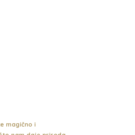
će magično i
 što nam daje priroda