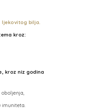
 ljekovitog bilja.
stema kroz:
ke, kroz niz godina
 oboljenja,
 imuniteta.