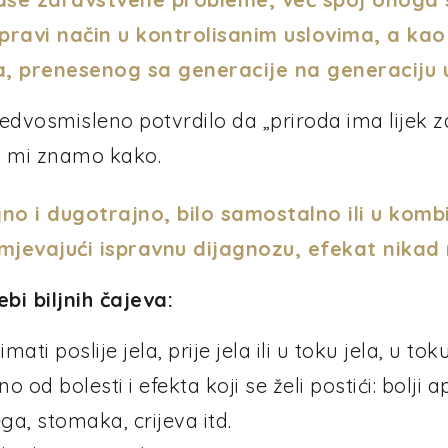
a pravi način u kontrolisanim uslovima, a kao
a, prenesenog sa generacije na generaciju
edvosmisleno potvrdilo da „priroda ima lijek za
 a mi znamo kako.
ljno i dugotrajno, bilo samostalno ili u kom
mjevajući ispravnu dijagnozu, efekat nikad 
bi biljnih čajeva:
imati poslije jela, prije jela ili u toku jela, u 
od bolesti i efekta koji se želi postići: bolji ap
a, stomaka, crijeva itd.