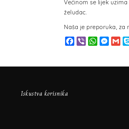
Većinom se lijek uzima 
želudac.
Naša je preporuka, za n
Facebook
Viber
Whats
Mes
G
Iskustva korisnika