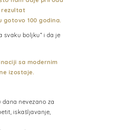
 rezultat
 u gotovo 100 godina.
 svaku boljku“ i da je
binaciji sa modernim
ne izostaje.
toku dana nevezano za
etit, iskašljavanje,