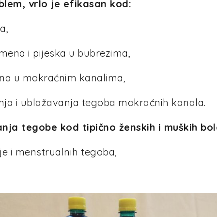
blem, vrlo je efikasan kod:
a,
amena i pijeska u bubrezima,
mena u mokraćnim kanalima,
nja i ublažavanja tegoba mokraćnih kanala.
lanja tegobe kod tipično ženskih i muških bol
je i menstrualnih tegoba,