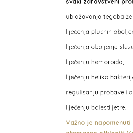
svaki zdravstveni pro
ublažavanja tegoba žel
liječenja plućnih obolje
liječenja oboljenja sleze
liječenju hemoroida,
liječenju heliko bakteri
regulisanju probave i o
liječenju bolesti jetre.
Važno je napomenuti d
ekspresno otkloniti 