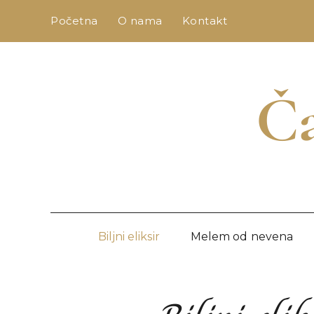
Skip
Početna
O nama
Kontakt
to
content
Ča
Biljni eliksir
Melem od nevena