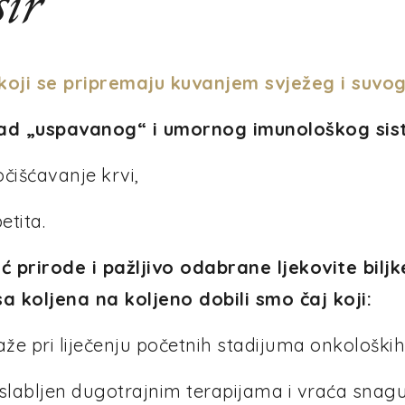
sir
vi koji se pripremaju kuvanjem svježeg i suvog
 rad „uspavanog“ i umornog imunološkog si
čišćavanje krvi,
etita.
oć prirode i pažljivo odabrane ljekovite bilj
a koljena na koljeno dobili smo čaj koji:
e pri liječenju početnih stadijuma onkoloških
labljen dugotrajnim terapijama i vraća snagu