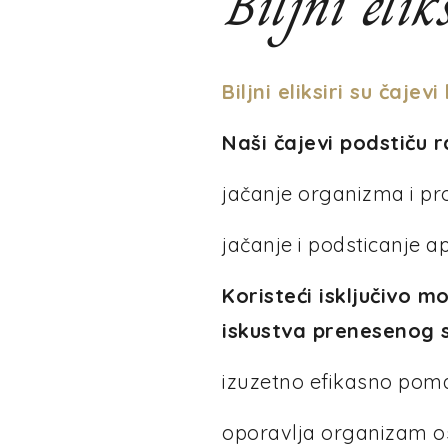
Biljni elik
Biljni eliksiri su čaje
Naši čajevi podstiču
jačanje organizma i pro
jačanje i podsticanje ap
Koristeći isključivo m
iskustva prenesenog s
izuzetno efikasno pomaž
oporavlja organizam os