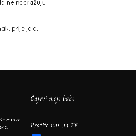
ada ne nadražuju
k, prije jela.
Čajevi moje bake
 Kozarska
Pratite nas na FB
ska,