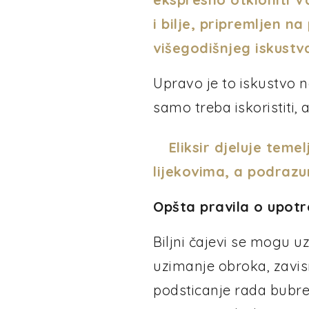
i bilje, pripremljen n
višegodišnjeg iskustv
Upravo je to iskustvo n
samo treba iskoristiti,
Eliksir djeluje teme
lijekovima, a podrazu
Opšta pravila o upotre
Biljni čajevi se mogu uz
uzimanje obroka, zavisno 
podsticanje rada bubreg