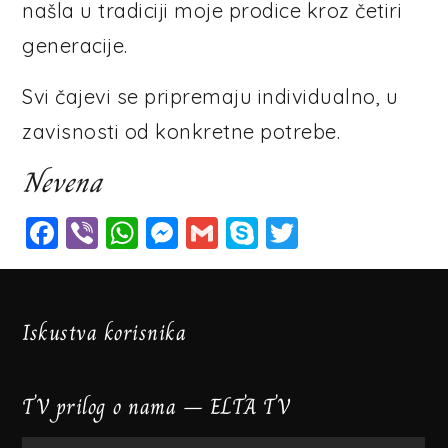
našla u tradiciji moje prodice kroz četiri
generacije.
Svi čajevi se pripremaju individualno, u
zavisnosti od konkretne potrebe.
Nevena
Facebook
Viber
WhatsApp
Messenger
Gmail
Skype
Twitter
Iskustva korisnika
TV prilog o nama – ELTA TV
Video