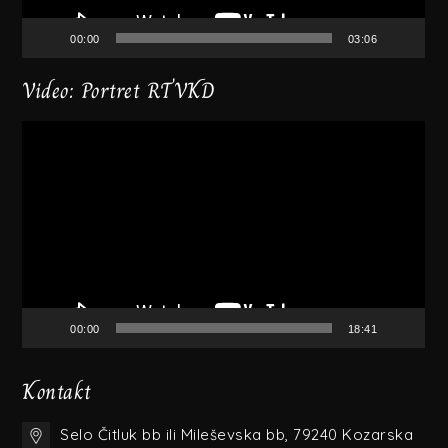
00:00
03:06
Video: Portret RTVKD
Video
Player
00:00
18:41
Kontakt
Selo Čitluk bb ili Mileševska bb, 79240 Kozarska