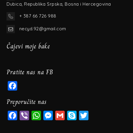
Dubica, Republika Srpska, Bosna i Hercegovina
+ 387 66 726 988
necyd.92@gmail.com
Čajevi moje bake
Pratite nas na FB
Facebook
Preporučite nas
Facebook
Viber
WhatsApp
Messenger
Gmail
Skype
Twitter