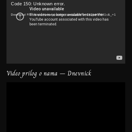
Code 150: Unknown error.
Player
Download File: https://www.youtube.com/watch?v=9X3jnHYW41c&_=1
Video prilog o nama – Dnevnick
Video
Player