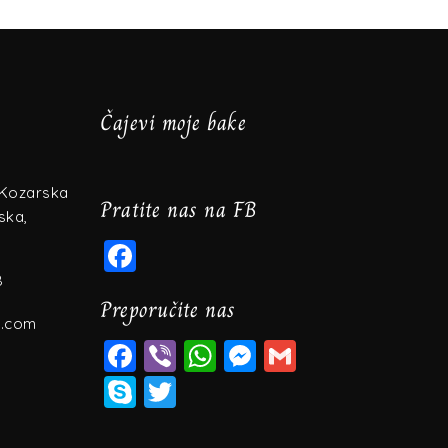
Čajevi moje bake
 Kozarska
Pratite nas na FB
ska,
Facebook
8
Preporučite nas
l.com
Facebook
Viber
WhatsApp
Messenger
Gmail
Skype
Twitter