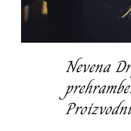
Nevena Drl
prehrambe
Proizvodn