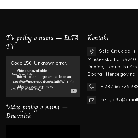
TV prilog o nama – ELTA
Kontakt
TV
Selo Čitluk bb ili
Video
Mileševska bb, 79240
Code 150: Unknown error.
Player
Dubica, Republika Srp
Bosna i Hercegovina
Download File:
https://www.youtube.com/watch?
+ 387 66 726 98
v=9X3jnHYW41c&_=1
necyd.92@gmai
Video prilog o nama –
Dnevnick
Video
Player