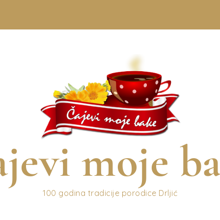
jevi moje b
100 godina tradicije porodice Drljić