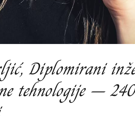
jić, Diplomirani inž
ne tehnologije – 2
i